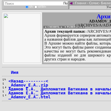
◄
-
Главная
-
Сервис
-
Библио
Ун
«И»
«ИЛИ»
Архи
ADAMOV_Evg
(/ARCHIVES/A/ADAM
◄ СМЕНИТЬ
►
|
▼ РАЗВЕРНУТЬ ▼
Архив текущей папки:
/ARCHIVES/A/
Архив формируется сервером автомати
а названия файлов даны как латиницей
В Архиве можно найти файлы, которы
Это могут быть файлы ранее созданны
качества не могут быть рекомендован
файлы изданий не для широкого кру
других стран и народов.
 Имя
...
<Назад---------<
_Adamov_E.A..zip
Адамов Е.А._ Дипломатия Ватикана в началь
Адамов Е.А._ Дипломатия Ватикана в началь
_Adamov_E.A..html