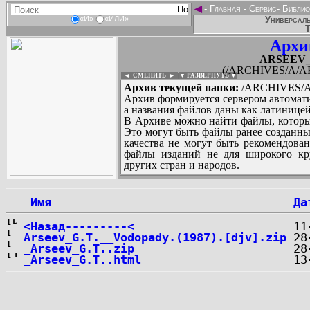
◄
-
Главная
-
Сервис
-
Библио
Универсаль
«И»
«ИЛИ»
Т
Архи
ARSEEV_G
(/ARCHIVES/A/ARS
◄ СМЕНИТЬ
►
|
▼ РАЗВЕРНУТЬ ▼
Архив текущей папки:
/ARCHIVES/A/
Архив формируется сервером автомати
а названия файлов даны как латиницей
В Архиве можно найти файлы, которы
Это могут быть файлы ранее созданны
качества не могут быть рекомендован
файлы изданий не для широкого кру
других стран и народов.
 Имя
Да
...
<Назад---------<
Arseev_G.T.__Vodopady.(1987).[djv].zip
_Arseev_G.T..zip
_Arseev_G.T..html