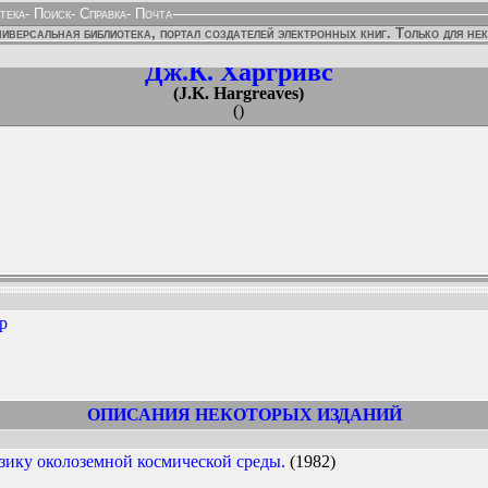
тека
-
Поиск
-
Справка
-
Почта
иверсальная библиотека, портал создателей электронных книг. Только для не
Дж.К. Харгривс
(J.K. Hargreaves)
()
ip
ННЫХ ИЗДАНИЙ:
ОПИСАНИЯ НЕКОТОРЫХ ИЗДАНИЙ
изику околоземной космической среды.
(1982)