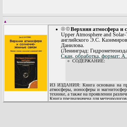
▲
Верхняя атмосфера и 
Ⓐ
Ⓒ
Upper Atmosphere and Solar-Te
английского Э.С. Казимиров
Данилова.
(Ленинград: Гидрометеоизда
Скан, обработка, формат: A
СОДЕРЖАНИЕ:
ИЗ ИЗДАНИЯ: Книга основана на проч
атмосферы, ионосферы и магнитосфер
технике, а также на проявлении различ
Книга предназначена для метеорологов