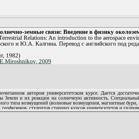
солнечно-земные связи: Введение в физику околозе
rrestrial Relations: An introduction to the aerospace envi
ского и Ю.А. Калгина. Перевод с английского под ред
т, 1982)
.E.Miroshnikov, 2009
итанном автором университетском курсе. Дается достаточн
ы Земли и их реакции на солнечную активность. Специальный
ного типа возмущений (волновые возмущения, магнитные бури, су
, геофизиков, студентов старших курсов университетов и гидро