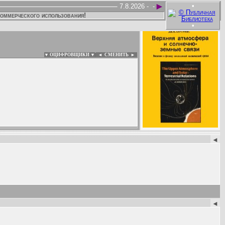
►
•
7.8.2026 -
-
коммерческого использования!
•
▼ ОЦИФРОВЩИКИ ▼
|
◄
СМЕНИТЬ ►
:
◄
◄