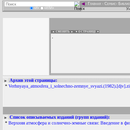
◄
-
Главная
-
Сервис
-
Библио
«И»
«ИЛИ»
Ун
◄ СМЕНИТЬ
►
|
▼ О СТРАНИЦЕ ▼
.
Архив этой страницы:
Вадим Ершов...
►
...
*
Verhnyaya_atmosfera_i_solnechno-zemnye_svyazi.(1982).[djv].z
СПИСОК НЕКОТОРЫХ ОЦИФРОВА
...
Список описываемых изданий (групп изданий):
►
*
Верхняя атмосфера и солнечно-земные связи: Введение в ф