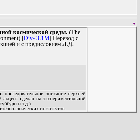
▼
мной космической среды.
(The
ronment) [
Djv- 3.1M
] Перевод с
акцией и с предисловием Л.Д.
о последовательное описание верхней
 акцент сделан на экспериментальной
ббури и т.д.).
метеорологических институтов.