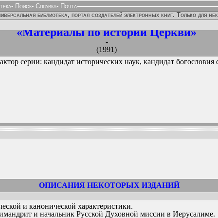
тека
-
Поиск
-
Справка
-
Почта
иверсальная библиотека, портал создателей электронных книг. Только для не
«Материалы по истории Церкви»
-
(1991)
дактор серии: кандидат исторических наук, кандидат богословия
ННЫХ ИЗДАНИЙ:
ОПИСАНИЯ НЕКОТОРЫХ ИЗДАНИЙ
ческой и канонической характеристики.
имандрит и начальник Русской Духовной миссии в Иерусалиме.