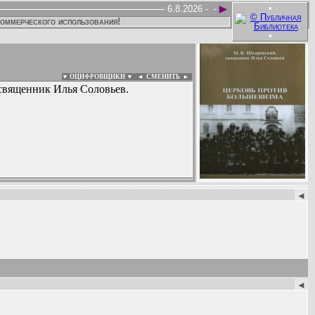
►
•
6.8.2026 -
-
коммерческого использования!
•
▼ ОЦИФРОВЩИКИ ▼
|
◄
СМЕНИТЬ ►
 священник Илья Соловьев.
:
◄
◄