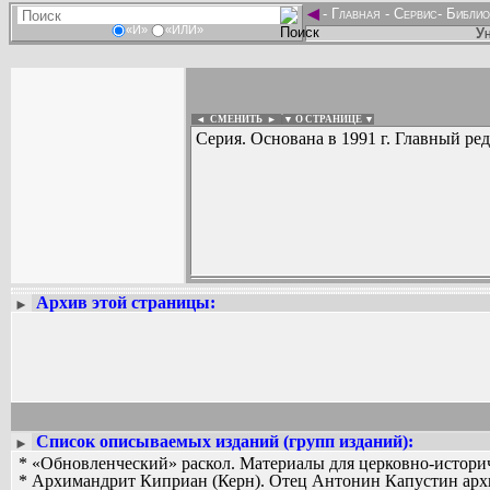
◄
-
Главная
-
Сервис
-
Библио
«И»
«ИЛИ»
Ун
◄ СМЕНИТЬ
►
|
▼ О СТРАНИЦЕ ▼
Серия. Основана в 1991 г. Главный ре
Архив этой страницы:
Вадим Ершов...
►
...
СПИСОК НЕКОТОРЫХ ОЦИФРОВА
...
Список описываемых изданий (групп изданий):
►
* «Обновленческий» раскол. Материалы для церковно-истори
* Архимандрит Киприан (Керн). Отец Антонин Капустин арх