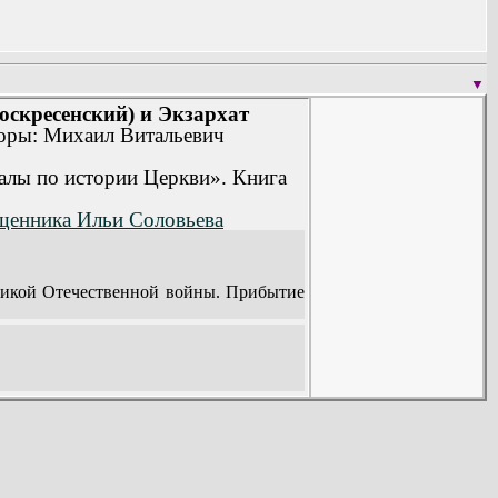
▼
оскресенский) и Экзархат
торы: Михаил Витальевич
алы по истории Церкви». Книга
вященника Ильи Соловьева
ликой Отечественной войны. Прибытие
ии (34).
овская миссия (41).
 на Церковную жизнь в СССР.
ной Церковью (96).
и за рубежом в XX столетии (сборник).
дороге? (124).