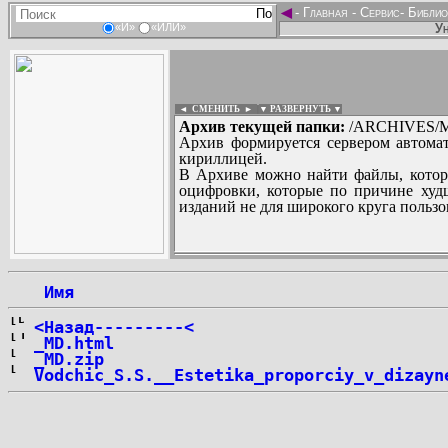
◄
-
Главная
-
Сервис
-
Библио
Ун
«И»
«ИЛИ»
◄ СМЕНИТЬ
►
|
▼ РАЗВЕРНУТЬ ▼
Архив текущей папки:
/ARCHIVES/M/''
Архив формируется сервером автомат
кириллицей.
В Архиве можно найти файлы, котор
оцифровки, которые по причине худш
изданий не для широкого круга пользо
...
 Имя
<Назад---------<
_MD.html
_MD.zip
Vodchic_S.S.__Estetika_proporciy_v_dizayn