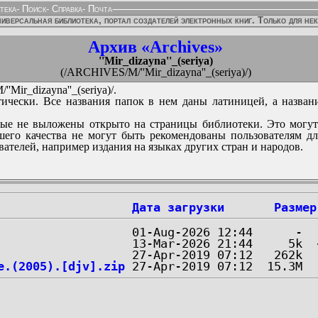
тека
-
Поиск
-
Справка
-
Почта
иверсальная библиотека, портал создателей электронных книг. Только для не
Архив «Archives»
''Mir_dizayna''_(seriya)
(/ARCHIVES/M/''Mir_dizayna''_(seriya)/)
Mir_dizayna''_(seriya)/.
ически. Все названия папок в нем даны латиницей, а назван
ые не выложены открыто на страницы библиотеки. Это могут
его качества не могут быть рекомендованы пользователям д
вателей, например издания на языках других стран и народов.
Дата загрузки
Размер
e.(2005).[djv].zip