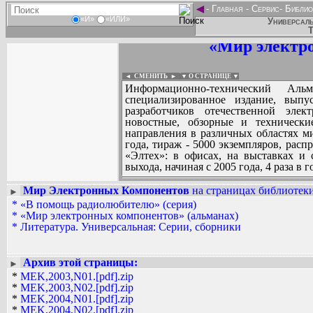
◄
-
Главная
-
Сервис
-
Библио
«И»
«ИЛИ»
Универсаль
Т
«Мир электр
◄ СМЕНИТЬ
►
|
▼ О СТРАНИЦЕ ▼
Информационно-технический Ал
специализированное издание, вып
разработчиков отечественной эле
новостные, обзорные и техническ
направления в различных областях ми
года, тираж - 5000 экземпляров, расп
«Элтех»: в офисах, на выставках и 
выхода, начиная с 2005 года, 4 раза в г
Мир Электронных Компонентов
на страницах библиотеки
►
*
«В помощь радиолюбителю» (серия)
Вадим Ершов...
*
«Мир электронных компонентов» (альманах)
...
*
Литература. Универсальная: Серии, сборники
СПИСОК НЕКОТОРЫХ ОЦИФРОВА
...
Архив этой страницы:
►
*
MEK,2003,N01.[pdf].zip
*
MEK,2003,N02.[pdf].zip
*
MEK,2004,N01.[pdf].zip
*
MEK,2004,N02.[pdf].zip