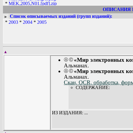
*
MEK,2005,N01.[pdf].zip
ОПИСАНИЯ 
Список описываемых изданий (групп изданий):
►
*
2003
*
2004
*
2005
▲
«Мир электронных ком
Ⓐ
Ⓒ
Альманах.
«Мир электронных ком
Ⓐ
Ⓒ
Альманах.
Скан, OCR, обработка, форма
СОДЕРЖАНИЕ:
ИЗ ИЗДАНИЯ: ...