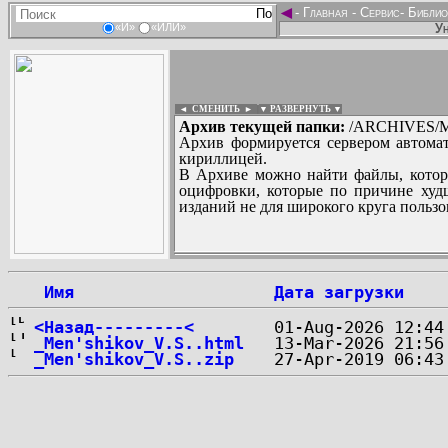
◄
-
Главная
-
Сервис
-
Библио
Ун
«И»
«ИЛИ»
◄ СМЕНИТЬ
►
|
▼ РАЗВЕРНУТЬ ▼
Архив текущей папки:
/ARCHIVES/M/
Архив формируется сервером автомат
кириллицей.
В Архиве можно найти файлы, котор
оцифровки, которые по причине худш
изданий не для широкого круга пользо
...
 Имя
Дата загрузки
<Назад---------<
_Men'shikov_V.S..html
_Men'shikov_V.S..zip