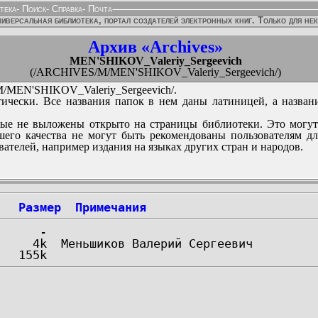
тека
-
Поиск
-
Справка
-
Почта
иверсальная библиотека, портал создателей электронных книг. Только для не
Архив «Archives»
MEN'SHIKOV_Valeriy_Sergeevich
(/ARCHIVES/M/MEN'SHIKOV_Valeriy_Sergeevich/)
MEN'SHIKOV_Valeriy_Sergeevich/.
ически. Все названия папок в нем даны латиницей, а назван
ые не выложены открыто на страницы библиотеки. Это могут
его качества не могут быть рекомендованы пользователям д
вателей, например издания на языках других стран и народов.
Размер
Примечания