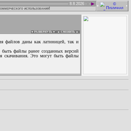
►
8.8.2026 -
-
•
•
коммерческого использования!
▼ РАЗВЕРНУТЬ ▼
|
◄
СМЕНИТЬ ►
ия файлов даны как латиницей, так и
 быть файлы ранее созданных версий
ля скачивания. Это могут быть файлы
: