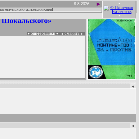
►
•
6.8.2026 -
-
коммерческого использования!
•
. Шокальского»
▼ ОЦИФРОВЩИКИ ▼
|
◄
СМЕНИТЬ ►
:
◄
◄