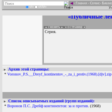
◄
-
Главная
-
Сервис
-
Библио
«И»
«ИЛИ»
Ун
«Публичные лек
◄ СМЕНИТЬ
►
|
▼ О СТРАНИЦЕ ▼
Серия.
Архив этой страницы:
Вадим Ершов...
►
...
*
Voronov_P.S.__Dreyf_kontinentov_-_za_i_protiv.(1968).[djv].zip
СПИСОК НЕКОТОРЫХ ОЦИФРОВА
...
Список описываемых изданий (групп изданий):
►
*
Воронов П.С. Дрейф континентов: за и против.
(1968)