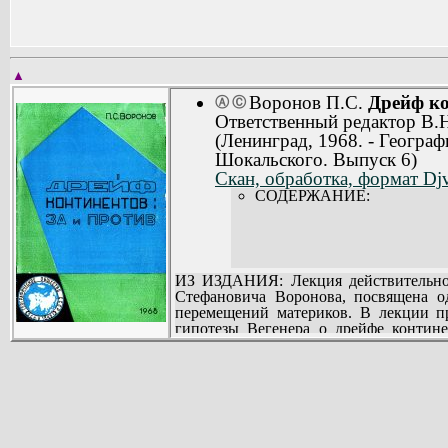
▲
Воронов П.С.
Дрейф ко
Ⓐ
Ⓒ
Ответственный редактор В.Н
(Ленинград, 1968. - Геогра
Шокальского. Выпуск 6)
Скан, обработка, формат Dj
СОДЕРЖАНИЕ:
ИЗ ИЗДАНИЯ: Лекция действительного
Стефановича Воронова, посвящена о
перемещений материков. В лекции пр
гипотезы Вегенера о дрейфе контине
совершенствовании которой П.С. Ворон