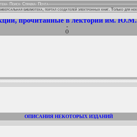
тека
-
Поиск
-
Справка
-
Почта
иверсальная библиотека, портал создателей электронных книг. Только для не
ции, прочитанные в лектории им. Ю.М
-
()
ННЫХ ИЗДАНИЙ:
ОПИСАНИЯ НЕКОТОРЫХ ИЗДАНИЙ