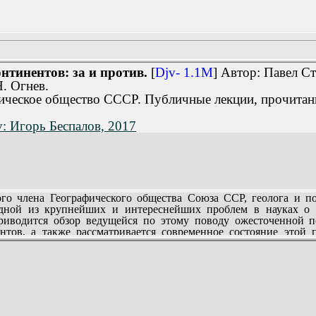
нтинентов: за и против.
[
Djv- 1.1M
] Автор: Павел С
. Огнев.
фическое общество СССР. Публичные лекции, прочитан
v: Игорь Беспалов, 2017
 члена Географического общества Союза ССР, геолога и по
дной из крупнейших и интереснейших проблем в науках о 
иводится обзор ведущейся по этому поводу ожесточенной по
нтов, а также рассматривается современное состояние этой 
ов принимает в последние годы активное участие.