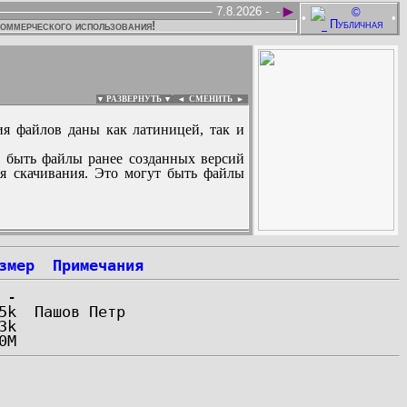
►
7.8.2026 -
-
•
•
коммерческого использования!
▼ РАЗВЕРНУТЬ ▼
|
◄
СМЕНИТЬ ►
ия файлов даны как латиницей, так и
 быть файлы ранее созданных версий
ля скачивания. Это могут быть файлы
:
змер
Примечания