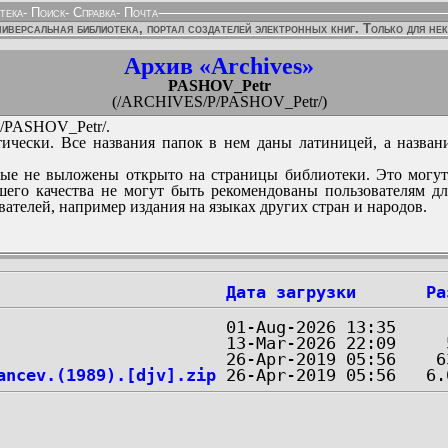
тека
-
Поиск
-
Справка
-
Почта
иверсальная библиотека, портал создателей электронных книг. Только для не
Архив «Archives»
PASHOV_Petr
(/ARCHIVES/P/PASHOV_Petr/)
PASHOV_Petr/.
ически. Все названия папок в нем даны латиницей, а назван
ые не выложены открыто на страницы библиотеки. Это могут
его качества не могут быть рекомендованы пользователям д
вателей, например издания на языках других стран и народов.
Дата загрузки
Ра
ancev.(1989).[djv].zip