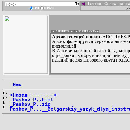
◄
-
Главная
-
Сервис
-
Библио
Ун
«И»
«ИЛИ»
◄ СМЕНИТЬ
►
|
▼ РАЗВЕРНУТЬ ▼
Архив текущей папки:
/ARCHIVES/P/
Архив формируется сервером автомат
кириллицей.
В Архиве можно найти файлы, котор
оцифровки, которые по причине худш
изданий не для широкого круга пользо
...
 Имя
<Назад---------<
_Pashov_P..html
_Pashov_P..zip
Pashov_P...__Bolgarskiy_yazyk_dlya_inostr