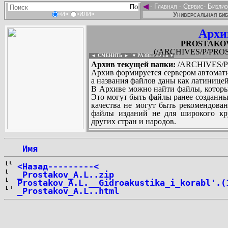
◄
-
Главная
-
Сервис
-
Библио
Универсальная биб
«И»
«ИЛИ»
Архи
PROSTAKOV_
(/ARCHIVES/P/PROS
◄ СМЕНИТЬ
►
|
▼ РАЗВЕРНУТЬ ▼
Архив текущей папки:
/ARCHIVES/P/
Архив формируется сервером автомати
а названия файлов даны как латиницей
В Архиве можно найти файлы, которы
Это могут быть файлы ранее созданны
качества не могут быть рекомендован
файлы изданий не для широкого кру
других стран и народов.
 Имя
...
<Назад---------<
_Prostakov_A.L..zip
Prostakov_A.L.__Gidroakustika_i_korabl'.(
_Prostakov_A.L..html