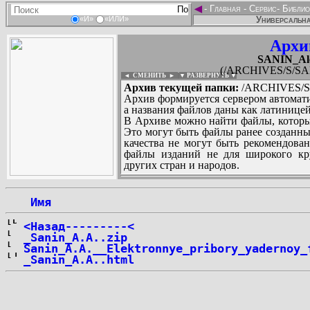
◄
-
Главная
-
Сервис
-
Библио
Универсальна
«И»
«ИЛИ»
Архи
SANIN_Ale
(/ARCHIVES/S/SAN
◄ СМЕНИТЬ
►
|
▼ РАЗВЕРНУТЬ ▼
Архив текущей папки:
/ARCHIVES/S/
Архив формируется сервером автомати
а названия файлов даны как латиницей
В Архиве можно найти файлы, которы
Это могут быть файлы ранее созданны
качества не могут быть рекомендован
файлы изданий не для широкого кру
других стран и народов.
 Имя
...
<Назад---------<
_Sanin_A.A..zip
Sanin_A.A.__Elektronnye_pribory_yadernoy_
_Sanin_A.A..html