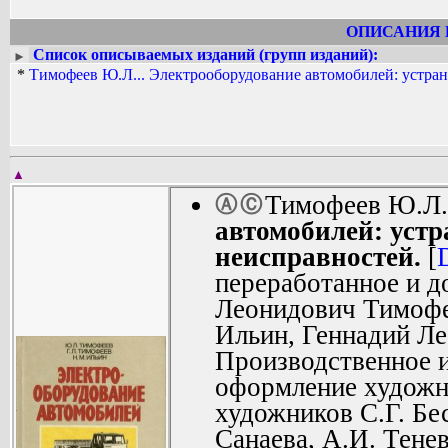
ОПИСАНИЯ 
Список описываемых изданий (групп изданий):
►
*
Тимофеев Ю.Л... Электрооборудование автомобилей: устра
▲
Тимофеев Ю.Л.
Ⓐ
Ⓒ
автомобилей: устр
неисправностей.
[
переработанное и 
Леонидович Тимофе
Ильин, Геннадий Л
Производственное и
оформление художн
художников С.Г. Бе
Санаева, А.И. Тене