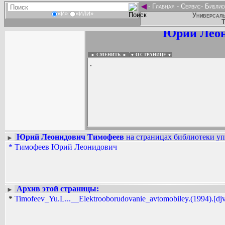
◄
-
Главная
-
Сервис
-
Библио
«И»
«ИЛИ»
Универсаль
Т
Юрий Леон
◄ СМЕНИТЬ
►
|
▼ О СТРАНИЦЕ ▼
.
Юрий Леонидович Тимофеев
на страницах библиотеки уп
►
*
Тимофеев Юрий Леонидович
Вадим Ершов...
...
СПИСОК НЕКОТОРЫХ ОЦИФРОВА
...
Архив этой страницы:
►
*
Timofeev_Yu.L...__Elektrooborudovanie_avtomobiley.(1994).[djv