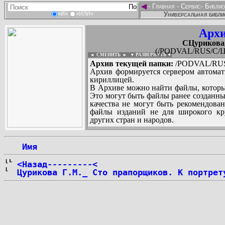
◄
-
Главная
-
Сервис
-
Библио
Универсальная библи
«И»
«ИЛИ»
Архи
CЦурикова,
(/PODVAL/RUS/C/Цу
◄ СМЕНИТЬ
►
|
▼ РАЗВЕРНУТЬ ▼
Архив текущей папки:
/PODVAL/RUS/
Архив формируется сервером автомат
кириллицей.
В Архиве можно найти файлы, которы
Это могут быть файлы ранее созданны
качества не могут быть рекомендован
файлы изданий не для широкого кру
других стран и народов.
 Имя
...
<Назад---------<
Цурикова Г.М._ Сто прапорщиков. К портрет