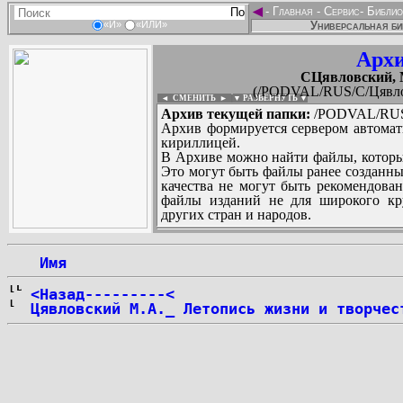
◄
-
Главная
-
Сервис
-
Библио
Универсальная би
«И»
«ИЛИ»
Архи
CЦявловский, 
(/PODVAL/RUS/C/Цявло
◄ СМЕНИТЬ
►
|
▼ РАЗВЕРНУТЬ ▼
Архив текущей папки:
/PODVAL/RUS/
Архив формируется сервером автомат
кириллицей.
В Архиве можно найти файлы, которы
Это могут быть файлы ранее созданны
качества не могут быть рекомендован
файлы изданий не для широкого кру
других стран и народов.
 Имя
...
<Назад---------<
Цявловский М.А._ Летопись жизни и творчес