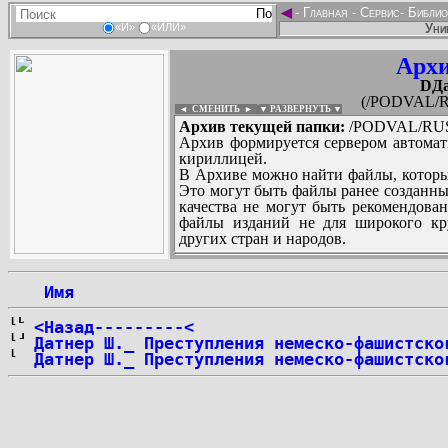
◄
-
Главная
-
Сервис
-
Библио
Уни
«И»
«ИЛИ»
Архи
DДа
(/PODVAL/R
◄ СМЕНИТЬ
►
|
▼ РАЗВЕРНУТЬ ▼
Архив текущей папки:
/PODVAL/RUS/
Архив формируется сервером автомат
кириллицей.
В Архиве можно найти файлы, которы
Это могут быть файлы ранее созданны
качества не могут быть рекомендован
файлы изданий не для широкого кру
других стран и народов.
 Имя
...
<Назад---------<
Датнер Ш._ Преступления немеско-фашистско
Датнер Ш._ Преступления немеско-фашистско