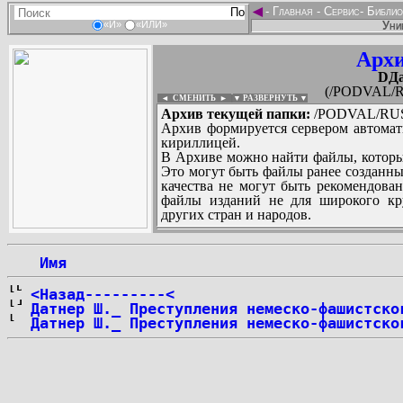
◄
-
Главная
-
Сервис
-
Библио
Уни
«И»
«ИЛИ»
Архи
DДа
(/PODVAL/R
◄ СМЕНИТЬ
►
|
▼ РАЗВЕРНУТЬ ▼
Архив текущей папки:
/PODVAL/RUS/
Архив формируется сервером автомат
кириллицей.
В Архиве можно найти файлы, которы
Это могут быть файлы ранее созданны
качества не могут быть рекомендован
файлы изданий не для широкого кру
других стран и народов.
 Имя
...
<Назад---------<
Датнер Ш._ Преступления немеско-фашистско
Датнер Ш._ Преступления немеско-фашистско