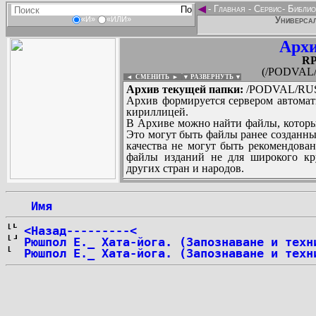
◄
-
Главная
-
Сервис
-
Библио
Универсал
«И»
«ИЛИ»
Архи
RР
(/PODVAL/
◄ СМЕНИТЬ
►
|
▼ РАЗВЕРНУТЬ ▼
Архив текущей папки:
/PODVAL/RUS/
Архив формируется сервером автомат
кириллицей.
В Архиве можно найти файлы, которы
Это могут быть файлы ранее созданны
качества не могут быть рекомендован
файлы изданий не для широкого кру
других стран и народов.
 Имя
...
<Назад---------<
Рюшпол Е._ Хата-йога. (Запознаване и техн
Рюшпол Е._ Хата-йога. (Запознаване и техн