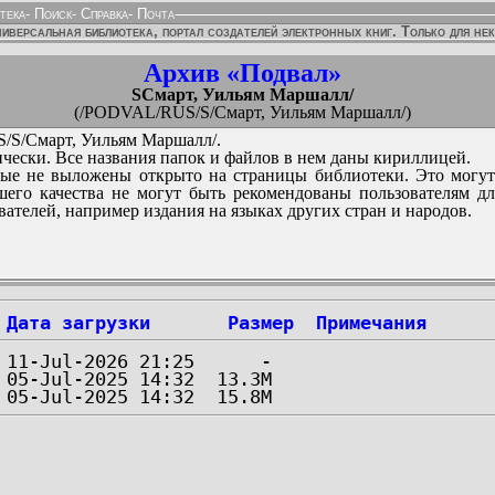
тека
-
Поиск
-
Справка
-
Почта
иверсальная библиотека, портал создателей электронных книг. Только для не
Архив «Подвал»
SСмарт, Уильям Маршалл/
(/PODVAL/RUS/S/Смарт, Уильям Маршалл/)
S/Смарт, Уильям Маршалл/.
чески. Все названия папок и файлов в нем даны кириллицей.
ые не выложены открыто на страницы библиотеки. Это могут
его качества не могут быть рекомендованы пользователям д
вателей, например издания на языках других стран и народов.
Дата загрузки
Размер
Примечания