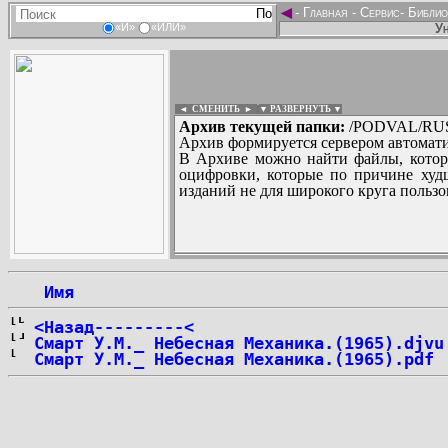
◄
-
Главная
-
Сервис
-
Библио
Ун
«И»
«ИЛИ»
◄ СМЕНИТЬ
►
|
▼ РАЗВЕРНУТЬ ▼
Архив текущей папки:
/PODVAL/RUS/
Архив формируется сервером автомати
В Архиве можно найти файлы, котор
оцифровки, которые по причине худш
изданий не для широкого круга пользо
...
 Имя
<Назад---------<
Смарт У.М._ Небесная Механика.(1965).djvu
Смарт У.М._ Небесная Механика.(1965).pdf