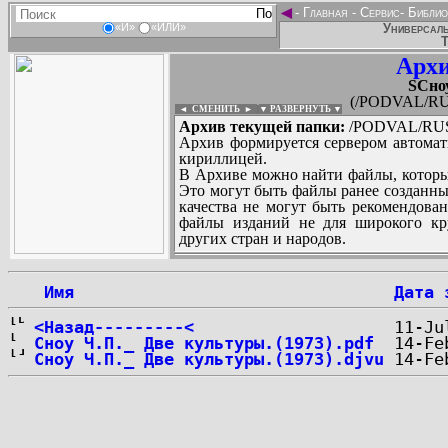
◄
-
Главная
-
Сервис
-
Библио
Универсаль
«И»
«ИЛИ»
Т
Архи
SСноу
(/PODVAL/RUS
◄ СМЕНИТЬ
►
|
▼ РАЗВЕРНУТЬ ▼
Архив текущей папки:
/PODVAL/RUS/S
Архив формируется сервером автомат
кириллицей.
В Архиве можно найти файлы, которы
Это могут быть файлы ранее созданны
качества не могут быть рекомендован
файлы изданий не для широкого кру
других стран и народов.
 Имя
Дата 
...
<Назад---------<
Сноу Ч.П._ Две культуры.(1973).pdf
Сноу Ч.П._ Две культуры.(1973).djvu