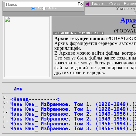
◄
-
Главная
-
Сервис
-
Библио
Универсаль
«И»
«ИЛИ»
Т
Архи
C
(/PODVAL
◄ СМЕНИТЬ
►
|
▼ РАЗВЕРНУТЬ ▼
Архив текущей папки:
/PODVAL/RUS
Архив формируется сервером автомат
кириллицей.
В Архиве можно найти файлы, которы
Это могут быть файлы ранее созданны
качества не могут быть рекомендован
файлы изданий не для широкого кру
других стран и народов.
 Имя
...
<Назад---------<
Чэнь Юнь_ Избранное. Том 1. (1926-1949).(
Чэнь Юнь_ Избранное. Том 1. (1926-1949).(
Чэнь Юнь_ Избранное. Том 2. (1949-1956).(
Чэнь Юнь_ Избранное. Том 2. (1949-1956).(
Чэнь Юнь_ Избранное. Том 3. (1956-1994).(
Чэнь Юнь_ Избранное. Том 3. (1956-1994).(