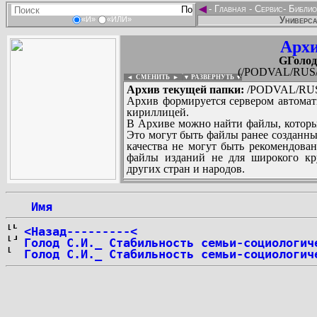
◄
-
Главная
-
Сервис
-
Библио
Универса
«И»
«ИЛИ»
Архи
GГолод
(/PODVAL/RUS/G
◄ СМЕНИТЬ
►
|
▼ РАЗВЕРНУТЬ ▼
Архив текущей папки:
/PODVAL/RUS/
Архив формируется сервером автомат
кириллицей.
В Архиве можно найти файлы, которы
Это могут быть файлы ранее созданны
качества не могут быть рекомендован
файлы изданий не для широкого кру
других стран и народов.
 Имя
...
<Назад---------<
Голод С.И._ Стабильность семьи-социологич
Голод С.И._ Стабильность семьи-социологич