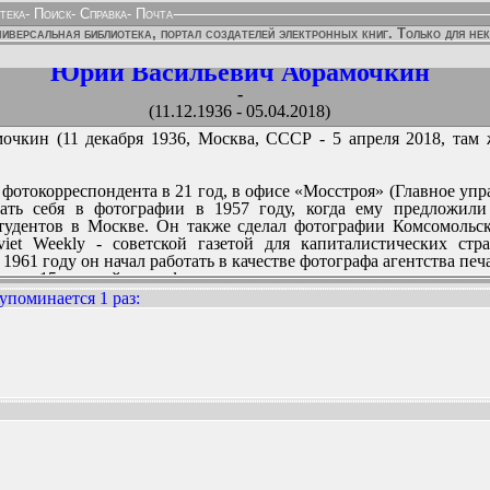
тека
-
Поиск
-
Справка
-
Почта
иверсальная библиотека, портал создателей электронных книг. Только для не
Юрий Васильевич Абрамочкин
-
(11.12.1936 - 05.04.2018)
кин (11 декабря 1936, Москва, СССР - 5 апреля 2018, там ж
 фотокорреспондента в 21 год, в офисе «Мосстроя» (Главное уп
ать себя в фотографии в 1957 году, когда ему предложили
удентов в Москве. Он также сделал фотографии Комсомольск
et Weekly - советской газетой для капиталистических стр
 1961 году он начал работать в качестве фотографа агентства пе
из 15 российских фотожурналистов, включенных в энци
году.
упоминается 1 раз
:
мировыми лидерами, политиками и знаменитостями, среди пр
а, Бориса Ельцина, патриарха Пимена, Шарля де Голля, Вилли 
а, Билла Клинтона, Юрия Гагарина, Рональда Рейгана, Валентин
ННЫХ ИЗДАНИЙ:
 (участок 46)