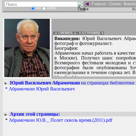
◄
-
Главная
-
Сервис
-
Библио
«И»
«ИЛИ»
Ун
◄ СМЕНИТЬ
►
|
▼ О СТРАНИЦЕ ▼
Википедия:
Юрий Васильевич Абрамоч
фотограф и фотожурналист.
Биография:
Абрамочкин начал работать в качестве
в Москве). Получил шанс попробов
Всемирного фестиваля молодежи и ст
фотографии были опубликованы Sovi
еженедельнике в течение сорока лет. В
Юрий Абрамочкин является одним 
опубликованную St. James Press в 1995 
Юрий Васильевич Абрамочкин
на страницах библиотеки 
►
Вадим Ершов...
Абрамочкин работал с советскими и 
*
Абрамочкин Юрий Васильевич
...
Леонида Брежнева, Михаила Горбачев
Никсона, Урхо Кекконена, Жака Ширак
СПИСОК НЕКОТОРЫХ ОЦИФРОВА
Похоронен на Ваганьковском кладбище
...
Архив этой страницы:
►
*
Абрамочкин Ю.В._ Полет сквозь время.(2011).pdf