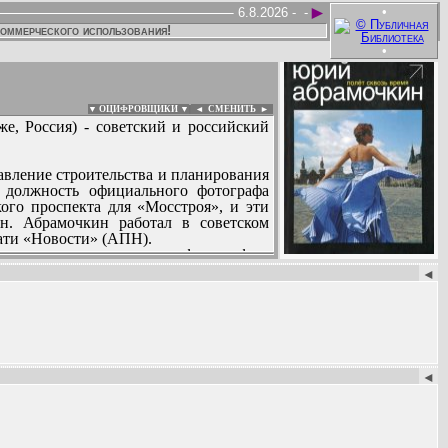
►
•
6.8.2026 -
-
коммерческого использования!
•
▼ ОЦИФРОВЩИКИ ▼
|
◄
СМЕНИТЬ ►
е, Россия) - советский и российский
равление строительства и планирования
 должность официального фотографа
ого проспекта для «Мосстроя», и эти
ан. Абрамочкин работал в советском
чати «Новости» (АПН).
клопедию современных фотографов,
:
◄
очих это фотографии Никиты Хрущева,
Брандта, Франсуа Миттерана, Ричарда
ы Терешковой и Елизаветы II.
◄