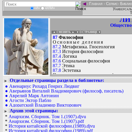
◄
-
Главная
-
Сервис
-
Библио
«И»
«ИЛИ»
Универсаль
Т
ЛИ
Общество
◄ СМЕНИТЬ
►
|
▼ О СТРАНИЦЕ ▼
87
Философия
Основные деления
87.2
Метафизика. Гносеология
87.3
История философии
87.4
Логика
87.6
Социальная философия
87.7
Этика
87.8
Эстетика
Предмет, задачи, структура, функции
Классификация философских наук. 
Отдельные страницы раздела в библиотеке:
►
деятельности: философия и мирово
●
Авенариус Рихард Генрих Людвиг
Вадим Ершов...
политика, философия и мораль и др.
●
Аверьянов Виталий Владимирович (философ, писатель)
...
методах, специфика философског
●
Аврелий Марк Антонин
аналитический, герменевтический,
●
Агости Эктор Пабло
СПИСОК НЕКОТОРЫХ ОЦИФРОВА
синтетический и др. Философия н
●
Адоратский Владимир Викторович
...
человека). Праксеология (философия п
●
Адэишвили Шалва Герасимович
Архив этой страницы:
►
* Философия культуры см.
71.0
●
Александров Георгий Федорович (ученый-философ)
*
Анархизм. Сборник. Том 1.(1907).djvu
87.2
Метафизика. Гносеология.
●
Алексеев Александр Петрович
*
Анархизм. Сборник. Том 1.(1907).pdf
87.21
Метафизика. Онтология
●
Алексеев Петр Васильевич
*
История китайской философии.(1989).djvu
Типы решения метафизических и о
●
Алиева Байжат Акбулатовна (философ)
*
История китайской философии.(1989).pdf
материализм и др. Принципы, категор