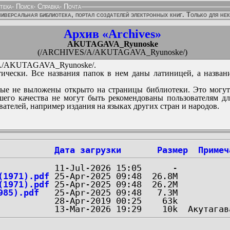
тека
-
Поиск
-
Справка
-
Почта
иверсальная библиотека, портал создателей электронных книг. Только для не
Архив «Archives»
AKUTAGAVA_Ryunoske
(/ARCHIVES/A/AKUTAGAVA_Ryunoske/)
/AKUTAGAVA_Ryunoske/.
ически. Все названия папок в нем даны латиницей, а назван
ые не выложены открыто на страницы библиотеки. Это могут
его качества не могут быть рекомендованы пользователям д
вателей, например издания на языках других стран и народов.
Дата загрузки
Размер
Примеч
(1971).pdf
(1971).pdf
985).pdf