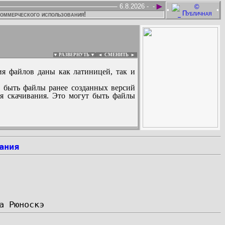
►
6.8.2026 -
-
•
•
коммерческого использования!
▼ РАЗВЕРНУТЬ ▼
|
◄
СМЕНИТЬ ►
ия файлов даны как латиницей, так и
 быть файлы ранее созданных версий
ля скачивания. Это могут быть файлы
:
ания