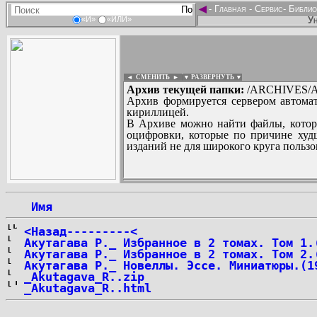
◄
-
Главная
-
Сервис
-
Библио
Ун
«И»
«ИЛИ»
◄ СМЕНИТЬ
►
|
▼ РАЗВЕРНУТЬ ▼
Архив текущей папки:
/ARCHIVES/A
Архив формируется сервером автомат
кириллицей.
В Архиве можно найти файлы, котор
оцифровки, которые по причине худш
изданий не для широкого круга пользо
...
 Имя
<Назад---------<
Акутагава Р._ Избранное в 2 томах. Том 1.
Акутагава Р._ Избранное в 2 томах. Том 2.
Акутагава Р._ Новеллы. Эссе. Миниатюры.(1
_Akutagava_R..zip
_Akutagava_R..html