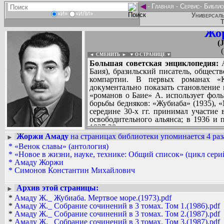
◄
-
Главная
-
Сервис
-
Библио
«И»
«ИЛИ»
Универсаль
Т
Жо
(
◄ СМЕНИТЬ
►
|
▼ О СТРАНИЦЕ ▼
Большая советская энциклопедия:
А
Баия), бразильский писатель, общест
компартии. В первых романах «К
документально показать становление 
«романов о Баие» А. использует фоль
борьбы бедняков: «Жубиаба» (1935), «
середине 30-х гг. принимал участие
освободительного альянса; в 1936 и 
1937-38 подвергался аресту, затем э
романтика А. Кастру Алвиса и руко
Жоржи Амаду
на страницах библиотеки упоминается 4 раз
►
дилогию о кровавой борьбе плантатор
*
«Венок славы» (антология)
Вадим Ершов...
(1943, рус. пер. 1955), «Город Ильеус»
*
«Новое в жизни, науке, технике: Общий список» (цикл сери
...
А. в 1945 избран депутатом Национа
*
Амаду Жоржи
всходы» (1946, рус. пер. 1949) 
*
Симонов Константин Михайлович
СПИСОК НЕКОТОРЫХ ОЦИФРОВА
бразильского крестьянства - свидет
...
реализма. В 1948-52 А. жил в эмиг
Архив этой страницы:
►
движении сторонников мира. Роман
*
Амаду Ж._ Жубиаба. Мертвое море.(1973).pdf
изображает социальную борьбу в Бр
*
Амаду Ж._ Собрание сочинений в 3 томах. Том 1.(1986).pdf
героизму простых людей Бразилии, 
*
Амаду Ж._ Собрание сочинений в 3 томах. Том 2.(1987).pdf
мир алчности, наживы, насилия, раз
*
Амаду Ж._ Собрание сочинений в 3 томах. Том 3.(1987).pdf
(1958, рус. пер. 1961) и «Дона Флор 