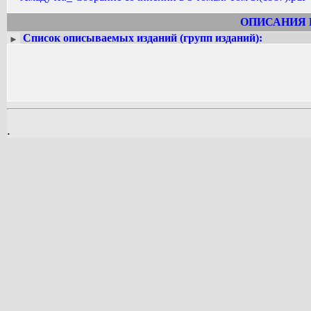
моряки» (1961, рус. пер. 1963) и «
фольклорные и фантастические эле
ОПИСАНИЯ 
национального характера. В 1961 
Список описываемых изданий (групп изданий):
►
Всемирного Совета Мира. Удостоен 
мира между народами» (1951). Неодн
.