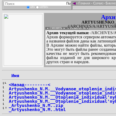
◄
-
Главная
-
Сервис
-
Библио
«И»
«ИЛИ»
Архи
ARTYUSHENKO_Niko
(/ARCHIVES/A/ARTYUSHENK
◄ СМЕНИТЬ
►
|
▼ РАЗВЕРНУТЬ ▼
Архив текущей папки:
/ARCHIVES/A/
Архив формируется сервером автомати
а названия файлов даны как латиницей
В Архиве можно найти файлы, которы
Это могут быть файлы ранее созданны
качества не могут быть рекомендован
файлы изданий не для широкого кру
других стран и народов.
 Имя
...
<Назад---------<
Artyushenko_N.M.__Vodyanoe_otoplenie_indi
Artyushenko_N.M.__Vodyanoe_otoplenie_indi
Artyushenko_N.M.__Otoplenie_individual'ny
Artyushenko_N.M.__Otoplenie_individual'ny
_Artyushenko_N.M..zip
_Artyushenko_N.M..html