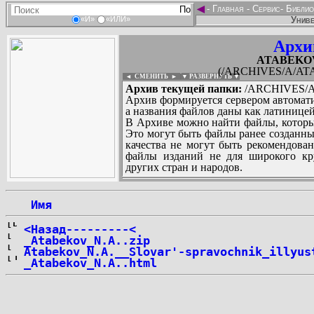
◄
-
Главная
-
Сервис
-
Библио
Униве
«И»
«ИЛИ»
Архи
ATABEKOV_
(/ARCHIVES/A/ATA
◄ СМЕНИТЬ
►
|
▼ РАЗВЕРНУТЬ ▼
Архив текущей папки:
/ARCHIVES/A/
Архив формируется сервером автомати
а названия файлов даны как латиницей
В Архиве можно найти файлы, которы
Это могут быть файлы ранее созданны
качества не могут быть рекомендован
файлы изданий не для широкого кру
других стран и народов.
 Имя
...
<Назад---------<
_Atabekov_N.A..zip
Atabekov_N.A.__Slovar'-spravochnik_illyus
_Atabekov_N.A..html