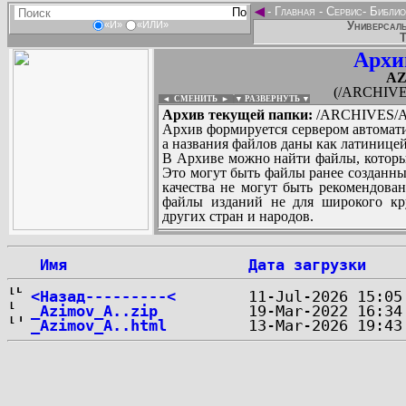
◄
-
Главная
-
Сервис
-
Библио
Универсаль
«И»
«ИЛИ»
Т
Архи
AZ
(/ARCHIVE
◄ СМЕНИТЬ
►
|
▼ РАЗВЕРНУТЬ ▼
Архив текущей папки:
/ARCHIVES/A
Архив формируется сервером автомати
а названия файлов даны как латиницей
В Архиве можно найти файлы, которы
Это могут быть файлы ранее созданны
качества не могут быть рекомендован
файлы изданий не для широкого кру
других стран и народов.
 Имя
Дата загрузки
...
<Назад---------<
_Azimov_A..zip
_Azimov_A..html