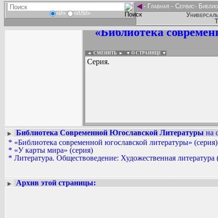
◄
-
Главная
-
Сервис
-
Библио
«И»
«ИЛИ»
Универсаль
Т
«Библиотека современ
◄ СМЕНИТЬ
►
|
▼ О СТРАНИЦЕ ▼
Серия.
Библиотека Современной Югославской Литературы
на 
►
*
«Библиотека современной югославской литературы» (серия)
Вадим Ершов...
*
«У карты мира» (серия)
...
*
Литература. Обществоведение: Художественная литература 
СПИСОК НЕКОТОРЫХ ОЦИФРОВА
...
Архив этой страницы:
►