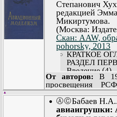
Степанович Хух
редакцией Эмма
Микиртумова.
(Москва: Издат
Скан: AAW, обра
pohorsky, 2013
КРАТКОЕ ОГ
РАЗДЕЛ ПЕР
Введение (4).
От авторов:
В 195
Глава I. Про
просвещения Р
(6).
опубликована 
Глава II. Нач
▲
внешкольных 
Бабаев Н.А.
Ⓐ
Ⓒ
(57).
(авиамодельные кру
авиаигрушки: 
Глава III. Сх
Эта программ