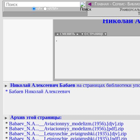
◄
-
Главная
-
Сервис
-
Библио
«И»
«ИЛИ»
Универсаль
Т
Николай А
◄ СМЕНИТЬ
►
|
▼ О СТРАНИЦЕ ▼
.
Николай Алексеевич Бабаев
на страницах библиотеки упо
►
*
Бабаев Николай Алексеевич
Вадим Ершов...
AAW, pohorsky, Валентин Бородей...
СПИСОК НЕКОТОРЫХ ОЦИФРОВА
...
Архив этой страницы:
►
*
Babaev_N.A...__Aviacionnyy_modelizm.(1956).[djv].zip
*
Babaev_N.A...__Aviacionnyy_modelizm.(1956).[pdf].zip
*
Babaev_N.A...__Letayuschie_aviaigrushki.(1935).[djv].zip
*
Babaev_N.A...__Letayuschie_aviaigrushki.(1935).[pdf].zip