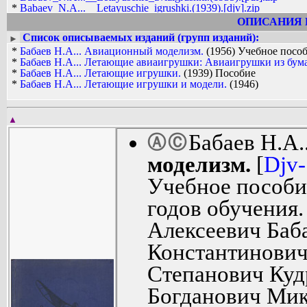
*
Babaev_N.A...__Letayuschie_igrushki.(1939).[djv].zip
*
Babaev_N.A...__Letayuschie_igrushki.(1939).[pdf].zip
ОПИСАНИЯ 
*
Babaev_N.A...__Letayuschie_igrushki_i_modeli.(1946).[djv].zip
Список описываемых изданий (групп изданий):
►
*
Babaev_N.A...__Letayuschie_igrushki_i_modeli.(1946).[pdf].zip
*
Бабаев Н.А... Авиационный моделизм.
(1956) Учебное посо
*
Бабаев Н.А... Летающие авиаигрушки: Авиаигрушки из бума
*
Бабаев Н.А... Летающие игрушки.
(1939) Пособие
*
Бабаев Н.А... Летающие игрушки и модели.
(1946)
▲
Бабаев Н.А.
Ⓐ
Ⓒ
моделизм.
[
Djv
Учебное пособие
годов обучения
Алексеевич Баба
Константинович
Степанович Куд
Богданович Ми