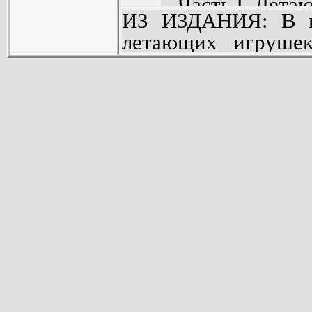
Часть I. Лета
ИЗ ИЗДАНИЯ: В кн
Часть II. Шар
летающих игрушек
Часть III. Воз
моделей - шаров-м
Часть IV. Ле
змеев, моделей 
планеров (91).
рассчитанных на за
Часть V. Неле
и на воздухе.
Часть VI. Зак
Книга предназнач
работы детей и по
авиацией.
Она может быть
руководителями а
педагогами для и
примерах основных 