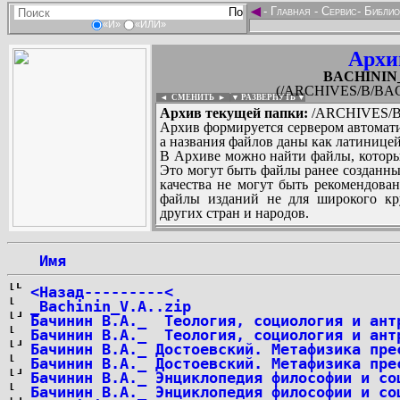
◄
-
Главная
-
Сервис
-
Библио
«И»
«ИЛИ»
Архи
BACHININ_V
(/ARCHIVES/B/BACH
◄ СМЕНИТЬ
►
|
▼ РАЗВЕРНУТЬ ▼
Архив текущей папки:
/ARCHIVES/B/
Архив формируется сервером автомати
а названия файлов даны как латиницей
В Архиве можно найти файлы, которы
Это могут быть файлы ранее созданны
качества не могут быть рекомендован
файлы изданий не для широкого кру
других стран и народов.
 Имя
...
<Назад---------<
_Bachinin_V.A..zip
Бачинин В.А._  Теология, социология и ант
Бачинин В.А._  Теология, социология и ант
Бачинин В.А._ Достоевский. Метафизика пре
Бачинин В.А._ Достоевский. Метафизика пре
Бачинин В.А._ Энциклопедия философии и со
Бачинин В.А._ Энциклопедия философии и со