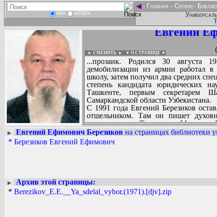
◄
-
Главная
-
Сервис
-
Библио
«И»
«ИЛИ»
Универсаль
Т
Евгений Еф
◄ СМЕНИТЬ
►
|
▼ О СТРАНИЦЕ ▼
...прозаик. Родился 30 августа 
демобилизации из армии работал в
школу, затем получил два средних сп
степень кандидата юридических на
Ташкенте, первым секретарем Ша
Самаркандской области Узбекистана.
С 1991 года Евгений Березиков остав
отшельником. Там он пишет духов
издательствах Ташкента, Москвы,
отшельничества Евгений Березико
Евгений Ефимович Березиков
на страницах библиотеки у
►
магическим местам планеты, в то
*
Березиков Евгений Ефимович
Вадим Ершов...
Антарктиду. Всего книги Евгения Бере
...
изданий, общим тиражом более милл
только писатель, но и художник. Он н
СПИСОК НЕКОТОРЫХ ОЦИФРОВА
персональных выставок в России и в д
...
Первым литературным произведение
Архив этой страницы:
►
работниках милиции, она вышла в г. 
*
Berezikov_E.E.__Ya_sdelal_vybor.(1971).[djv].zip
привел писателя к глубокому проник
издательствах Ташкента, Душанбе
последних годах эмира Бухары Саид 
Тимур», о грозном завоевателе Восток