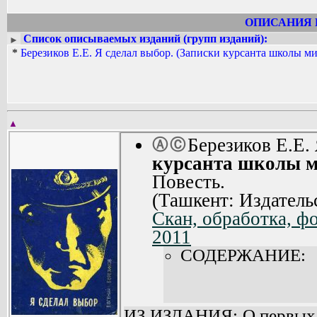
ОПИСАНИЯ 
Список описываемых изданий (групп изданий):
►
*
Березиков Е.Е. Я сделал выбор. (Записки курсанта школы м
▲
Березиков Е.Е.
Ⓐ
Ⓒ
курсанта школы м
Повесть.
(Ташкент: Издатель
Скан, обработка, ф
2011
СОДЕРЖАНИЕ:
ИЗ ИЗДАНИЯ: О первых ш