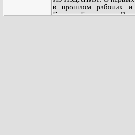
в прошлом рабочих и к
Евгения Березикова. В не
трудностями сталкиваю
милицейский мундир, о 
успехах курсанта школ
Яхонтова, рабочего одн
имени которого и ведется