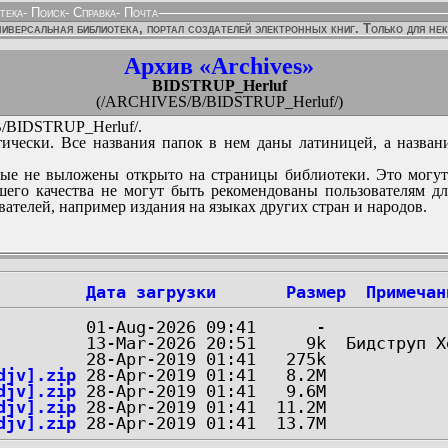
тека
-
Поиск
-
Справка
-
Почта
иверсальная библиотека, портал создателей электронных книг. Только для не
Архив «Archives»
BIDSTRUP_Herluf
(/ARCHIVES/B/BIDSTRUP_Herluf/)
BIDSTRUP_Herluf/.
ически. Все названия папок в нем даны латиницей, а назван
ые не выложены открыто на страницы библиотеки. Это могут
его качества не могут быть рекомендованы пользователям д
вателей, например издания на языках других стран и народов.
Дата загрузки
Размер
Примечан
djv].zip
djv].zip
djv].zip
djv].zip