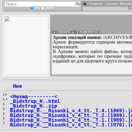
◄
-
Главная
-
Сервис
-
Библио
Ун
«И»
«ИЛИ»
◄ СМЕНИТЬ
►
|
▼ РАЗВЕРНУТЬ ▼
Архив текущей папки:
/ARCHIVES/B/
Архив формируется сервером автомат
кириллицей.
В Архиве можно найти файлы, котор
оцифровки, которые по причине худш
изданий не для широкого круга пользо
...
 Имя
<Назад---------<
_Bidstrup_H..html
_Bidstrup_H..zip
Bidstrup_H.__Risunki_v_4_tt._T.4.(1969).[
Bidstrup_H.__Risunki_v_4_tt._T.2.(1969).[
Bidstrup_H.__Risunki_v_4_tt._T.1.(1969).[
Bidstrup_H.__Risunki_v_4_tt._T.3.(1970).[