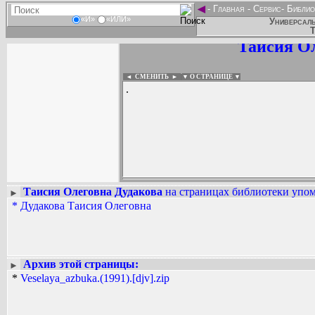
◄
-
Главная
-
Сервис
-
Библио
«И»
«ИЛИ»
Универсаль
Т
Таисия О
◄ СМЕНИТЬ
►
|
▼ О СТРАНИЦЕ ▼
.
Таисия Олеговна Дудакова
на страницах библиотеки упом
►
*
Дудакова Таисия Олеговна
Вадим Ершов...
...
СПИСОК НЕКОТОРЫХ ОЦИФРОВА
...
Архив этой страницы:
►
*
Veselaya_azbuka.(1991).[djv].zip