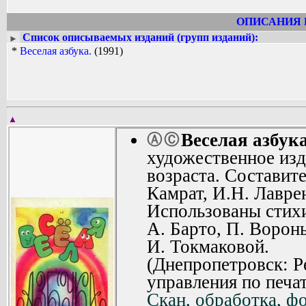
ОПИСАНИЯ 
Список описываемых изданий (групп изданий):
►
*
Веселая азбука.
(1991)
▲
Веселая азбука
Ⓐ
Ⓒ
художественное изд
возраста. Составите
Камрат, И.Н. Лавре
Использованы стихи
А. Барто, П. Ворон
И. Токмаковой.
(Днепропетровск: Р
управления по печат
Скан, обработка, ф