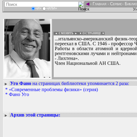
◄
-
Главная
-
Сервис
-
Библио
«И»
«ИЛИ»
Ун
◄ СМЕНИТЬ
►
|
▼ О СТРАНИЦЕ ▼
...итальянско-американский физик-теор
переехал в США. С 1946 - профессор Ч
Работы в области атомной и ядерной
рентгеновскими лучами и нейтронами
- Лихтена».
Член Национальной АН США.
Уго Фано
на страницах библиотеки упоминается 2 раза
:
►
Вадим Ершов...
*
«Современные проблемы физики» (серия)
...
*
Фано Уго
СПИСОК НЕКОТОРЫХ ОЦИФРОВА
...
Архив этой страницы:
►