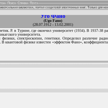
тека
-
Поиск
-
Справка
-
Почта
иверсальная библиотека, портал создателей электронных книг. Только для не
Уго Фано
(Ugo Fano)
(28.07.1912 - 13.02.2001)
етик. Р. в Турине, где окончил университет (1934). В 1937-38 
икагского университета.
 физики, спектроскопии, генетики. Определил различие рад
. В квантовой физике известен «эффектом Фано», коэффициента
ННЫХ ИЗДАНИЙ: