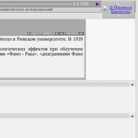
►
•
6.8.2026 -
-
коммерческого использования!
•
▼ ОЦИФРОВЩИКИ ▼
|
◄
СМЕНИТЬ ►
работал в Римском университете. В 1939
иологических эффектов при облучении
ми «Фано - Рака», «диаграммами Фано
:
◄
◄