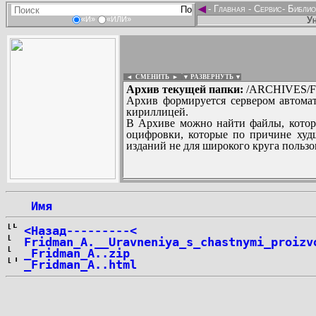
◄
-
Главная
-
Сервис
-
Библио
Ун
«И»
«ИЛИ»
◄ СМЕНИТЬ
►
|
▼ РАЗВЕРНУТЬ ▼
Архив текущей папки:
/ARCHIVES/F
Архив формируется сервером автомат
кириллицей.
В Архиве можно найти файлы, котор
оцифровки, которые по причине худш
изданий не для широкого круга пользо
...
 Имя
<Назад---------<
Fridman_A.__Uravneniya_s_chastnymi_proizv
_Fridman_A..zip
_Fridman_A..html