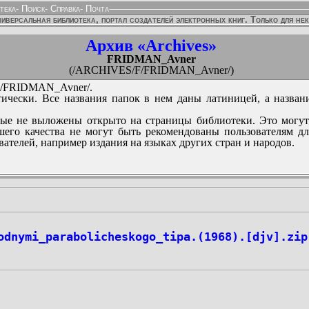
тека
-
Поиск
-
Справка
-
Почта
иверсальная библиотека, портал создателей электронных книг. Только для не
Архив «Archives»
FRIDMAN_Avner
(/ARCHIVES/F/FRIDMAN_Avner/)
/FRIDMAN_Avner/.
ически. Все названия папок в нем даны латиницей, а назван
ые не выложены открыто на страницы библиотеки. Это могут
его качества не могут быть рекомендованы пользователям д
вателей, например издания на языках других стран и народов.
odnymi_parabolicheskogo_tipa.(1968).[djv].zip