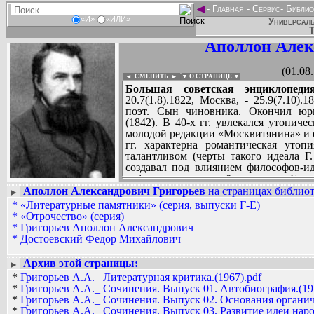
◄
-
Главная
-
Сервис
-
Библио
«И»
«ИЛИ»
Универсаль
Т
Аполлон Алек
(01.08
◄ СМЕНИТЬ
►
|
▼ О СТРАНИЦЕ ▼
Большая советская энциклопедия
20.7(1.8).1822, Москва, - 25.9(7.10)
поэт. Сын чиновника. Окончил юри
(1842). В 40-х гг. увлекался утопич
молодой редакции «Москвитянина» и ег
гг. характерна романтическая утоп
талантливом (черты такого идеала Г.
создавал под влиянием философов-и
пафос «органической критики» Г. - 
мысли и души художника, интуитив
Аполлон Александрович Григорьев
на страницах библиот
►
внимание Г. уделял национальным и 
*
«Литературные памятники» (серия, выпуски Г-Е)
Вадим Ершов...
но, в отличие от революционных дем
*
«Отрочество» (серия)
...
интересовался не столько объектив
*
Григорьев Аполлон Александрович
отношением автора к героям, отражение
*
Достоевский Федор Михайлович
СПИСОК НЕКОТОРЫХ ОЦИФРОВА
творчеством Н.В. Гоголя; в «Москви
...
Островского; после 1855 признал 
Архив этой страницы:
►
«смирение», но и бунтарство; нач
*
Григорьев А.А._ Литературная критика.(1967).pdf
Лермонтова, А.И. Герцена, И.С. Турге
*
Григорьев А.А._ Сочинения. Выпуск 01. Автобиография.(19
вместе с Ф.М. Достоевским и Н.Н.
*
Григорьев А.А._ Сочинения. Выпуск 02. Основания органич
почвенничества. Сотрудничал в журна
*
Григорьев А.А._ Сочинения. Выпуск 03. Развитие идеи наро
историзм критического метода Г., рас