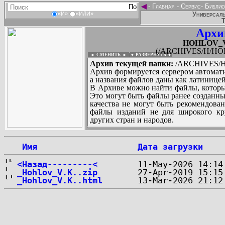
◄
-
Главная
-
Сервис
-
Библио
Универсаль
«И»
«ИЛИ»
Т
Архи
HOHLOV_Vik
(/ARCHIVES/H/HOHL
◄ СМЕНИТЬ
►
|
▼ РАЗВЕРНУТЬ ▼
Архив текущей папки:
/ARCHIVES/H/
Архив формируется сервером автомати
а названия файлов даны как латиницей
В Архиве можно найти файлы, которы
Это могут быть файлы ранее созданны
качества не могут быть рекомендован
файлы изданий не для широкого кру
других стран и народов.
 Имя
Дата загрузки
...
<Назад---------<
_Hohlov_V.K..zip
_Hohlov_V.K..html