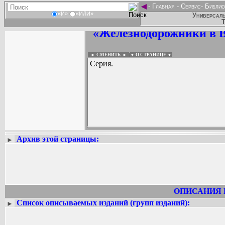
◄
-
Главная
-
Сервис
-
Библио
«И»
«ИЛИ»
Универсаль
Т
«Железнодорожники в В
◄ СМЕНИТЬ
►
|
▼ О СТРАНИЦЕ ▼
Серия.
Архив этой страницы:
►
Вадим Ершов...
...
СПИСОК НЕКОТОРЫХ ОЦИФРОВА
...
ОПИСАНИЯ 
Список описываемых изданий (групп изданий):
►