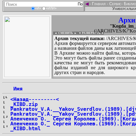
◄
-
Главная
-
Сервис
-
Библио
Универсальна
«И»
«ИЛИ»
Архи
''Kogda_im_b
(/ARCHIVES/K/''Kogd
◄ СМЕНИТЬ
►
|
▼ РАЗВЕРНУТЬ ▼
Архив текущей папки:
/ARCHIVES/K/''
Архив формируется сервером автомати
а названия файлов даны как латиницей
В Архиве можно найти файлы, которы
Это могут быть файлы ранее созданны
качества не могут быть рекомендован
файлы изданий не для широкого кру
других стран и народов.
 Имя
...
<Назад---------<
_KIBD.zip
Pankratov_V.A.__Yakov_Sverdlov.(1989).[dj
Pankratov_V.A.__Yakov_Sverdlov.(1989).[pd
Апенченко О._ Сергей Королев.(1969).[Когд
Апенченко О._ Сергей Королев.(1969).[Когд
_KIBD.html