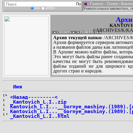
◄
-
Главная
-
Сервис
-
Библио
Универсальная библиотека, п
«И»
«ИЛИ»
Архи
KANTOVIC
(/ARCHIVES/K/KAN
◄ СМЕНИТЬ
►
|
▼ РАЗВЕРНУТЬ ▼
Архив текущей папки:
/ARCHIVES/K/
Архив формируется сервером автомати
а названия файлов даны как латиницей
В Архиве можно найти файлы, которы
Это могут быть файлы ранее созданны
качества не могут быть рекомендован
файлы изданий не для широкого кру
других стран и народов.
 Имя
...
<Назад---------<
_Kantovich_L.I..zip
Kantovich_L.I...__Gornye_mashiny.(1989).[
Kantovich_L.I...__Gornye_mashiny.(1989).[
_Kantovich_L.I..html