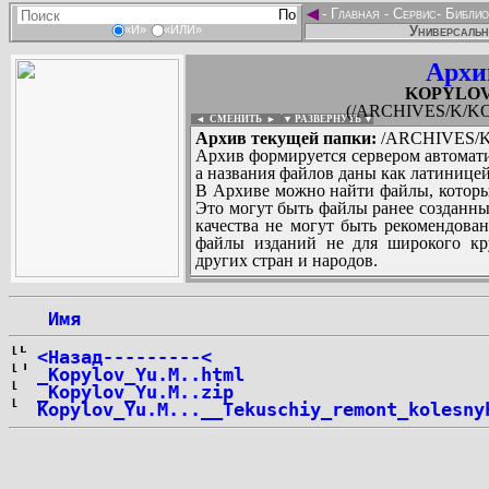
◄
-
Главная
-
Сервис
-
Библио
Универсальн
«И»
«ИЛИ»
Архи
KOPYLOV_
(/ARCHIVES/K/KO
◄ СМЕНИТЬ
►
|
▼ РАЗВЕРНУТЬ ▼
Архив текущей папки:
/ARCHIVES/K/
Архив формируется сервером автомати
а названия файлов даны как латиницей
В Архиве можно найти файлы, которы
Это могут быть файлы ранее созданны
качества не могут быть рекомендован
файлы изданий не для широкого кру
других стран и народов.
 Имя
...
<Назад---------<
_Kopylov_Yu.M..html
_Kopylov_Yu.M..zip
Kopylov_Yu.M...__Tekuschiy_remont_kolesny