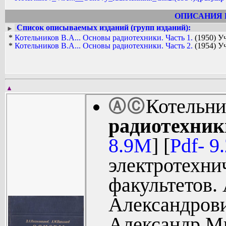
ОПИСАНИЯ 
Список описываемых изданий (групп изданий):
►
*
Котельников В.А... Основы радиотехники. Часть 1.
(1950) У
*
Котельников В.А... Основы радиотехники. Часть 2.
(1954) У
▲
Котельни
Ⓐ
Ⓒ
радиотехники
8.9M
] [
Pdf- 9
электротехни
факультетов.
Александрови
Александр М