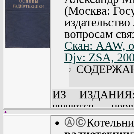
(Москва: Гос
издательство
вопросам связ
Скан: AAW, о
Djv: ZSA, 20
СОДЕРЖА
ИЗ ИЗДАНИЯ:
является пер
▲
«Основы радио
Котельни
Ⓐ
Ⓒ
течение ряда