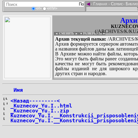
◄
-
Главная
-
Сервис
-
Библио
«И»
«ИЛИ»
Архи
KUZNECOV_Y
(/ARCHIVES/K/KUZN
◄ СМЕНИТЬ
►
|
▼ РАЗВЕРНУТЬ ▼
Архив текущей папки:
/ARCHIVES/K/
Архив формируется сервером автомати
а названия файлов даны как латиницей
В Архиве можно найти файлы, которы
Это могут быть файлы ранее созданны
качества не могут быть рекомендован
файлы изданий не для широкого кру
других стран и народов.
 Имя
...
<Назад---------<
_Kuznecov_Yu.I..html
_Kuznecov_Yu.I..zip
Kuznecov_Yu.I.__Konstrukcii_prisposobleni
Kuznecov_Yu.I.__Konstrukcii_prisposobleni