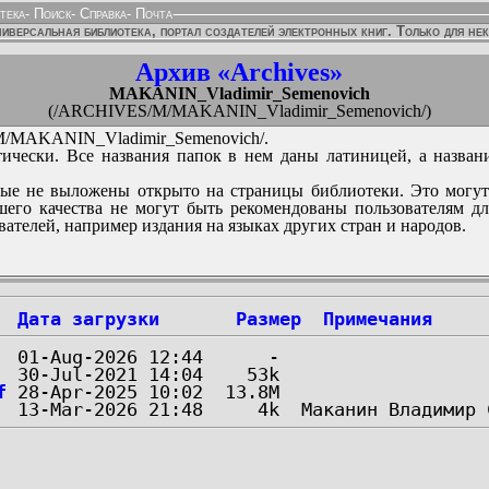
тека
-
Поиск
-
Справка
-
Почта
иверсальная библиотека, портал создателей электронных книг. Только для не
Архив «Archives»
MAKANIN_Vladimir_Semenovich
(/ARCHIVES/M/MAKANIN_Vladimir_Semenovich/)
MAKANIN_Vladimir_Semenovich/.
ически. Все названия папок в нем даны латиницей, а назван
ые не выложены открыто на страницы библиотеки. Это могут
его качества не могут быть рекомендованы пользователям д
вателей, например издания на языках других стран и народов.
Дата загрузки
Размер
Примечания
f