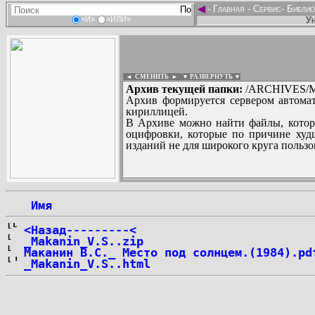
◄
-
Главная
-
Сервис
-
Библио
Ун
«И»
«ИЛИ»
◄ СМЕНИТЬ
►
|
▼ РАЗВЕРНУТЬ ▼
Архив текущей папки:
/ARCHIVES/M/
Архив формируется сервером автомат
кириллицей.
В Архиве можно найти файлы, котор
оцифровки, которые по причине худш
изданий не для широкого круга пользо
...
 Имя
<Назад---------<
_Makanin_V.S..zip
Маканин В.С._ Место под солнцем.(1984).pd
_Makanin_V.S..html