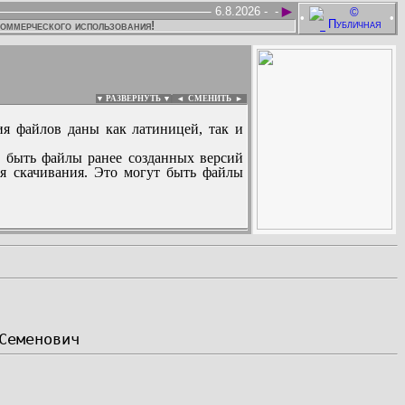
►
6.8.2026 -
-
•
•
коммерческого использования!
▼ РАЗВЕРНУТЬ ▼
|
◄
СМЕНИТЬ ►
ия файлов даны как латиницей, так и
 быть файлы ранее созданных версий
ля скачивания. Это могут быть файлы
: