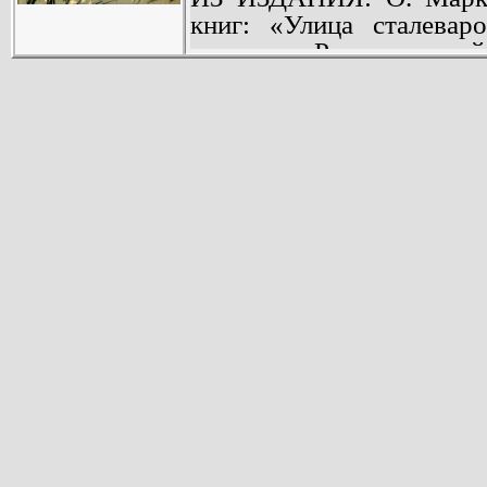
книг: «Улица сталевар
степью», «Разрешите вой
В «Первоцвете» - новом 
история алтайской се
созданной питерскими ра
с помощью В.И. Ленина.
Коммуна оказалась в
организованных белог
коммунисты погибли в бо
в живых стали пров
деревенской глуши.