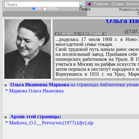
◄
-
Главная
-
Сервис
-
Библио
«И»
«ИЛИ»
Универсаль
Т
Ольга Ив
(17.07
◄ СМЕНИТЬ
►
|
▼ О СТРАНИЦЕ ▼
...родилась 17 июля 1908 г. в Ново
многодетной семье токаря.
Свой трудовой путь начала рано: окон
на лесопильный завод. Прибавив себе
пионерских работников на Урале. В 1
учиться в Москву на рабфак искусств
затем перешла в институт народного хо
Вернувшись в 1931 г. на Урал, Марк
издательстве, методистом в обкоме 
Великой Отечественной войны была за
Ольга Ивановна Маркова
на страницах библиотеки упоми
►
избрана на I (Учредительный съезд писа
*
Маркова Ольга Ивановна
Вадим Ершов...
Первый рассказ О.И. Марковой «Зелен
...
же рекомендовал журналу «Штурм»
«Варвара Потехина». С этой повес
СПИСОК НЕКОТОРЫХ ОЦИФРОВА
положительно отозвавшись о ней.
...
Творчество О.И. Марковой прочными
Архив этой страницы:
►
Повесть «Разрешите войти!» (1947), с
*
Markova_O.I.__Pervocvet.(1977).[djv].zip
степью» (1960) и другие произведе
насущных проблем жизни колхозной
образы нашего современника, рядовог
Истории создания первой коммуны на