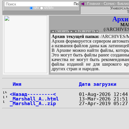
◄
-
Главная
-
Сервис
-
Библио
Универсаль
«И»
«ИЛИ»
Т
Архи
MA
(/ARCHIVE
◄ СМЕНИТЬ
►
|
▼ РАЗВЕРНУТЬ ▼
Архив текущей папки:
/ARCHIVES/M
Архив формируется сервером автомати
а названия файлов даны как латиницей
В Архиве можно найти файлы, которы
Это могут быть файлы ранее созданны
качества не могут быть рекомендован
файлы изданий не для широкого кру
других стран и народов.
 Имя
Дата загрузки
...
<Назад---------<
_Marshall_A..html
_Marshall_A..zip