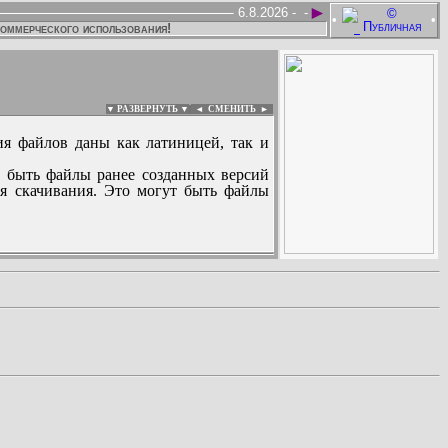
►
6.8.2026 -
-
•
•
коммерческого использования!
▼ РАЗВЕРНУТЬ ▼
|
◄
СМЕНИТЬ ►
ия файлов даны как латиницей, так и
 быть файлы ранее созданных версий
ля скачивания. Это могут быть файлы
: