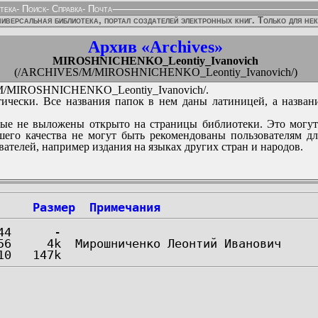
тека
-
Поиск
-
Справка
-
Почта
иверсальная библиотека, портал создателей электронных книг. Только для не
Архив «Archives»
MIROSHNICHENKO_Leontiy_Ivanovich
(/ARCHIVES/M/MIROSHNICHENKO_Leontiy_Ivanovich/)
/MIROSHNICHENKO_Leontiy_Ivanovich/.
ически. Все названия папок в нем даны латиницей, а назван
ые не выложены открыто на страницы библиотеки. Это могут
его качества не могут быть рекомендованы пользователям д
вателей, например издания на языках других стран и народов.
Размер
Примечания