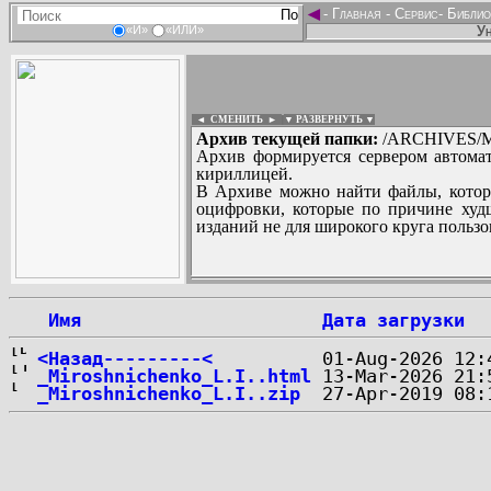
◄
-
Главная
-
Сервис
-
Библио
Ун
«И»
«ИЛИ»
◄ СМЕНИТЬ
►
|
▼ РАЗВЕРНУТЬ ▼
Архив текущей папки:
/ARCHIVES/M
Архив формируется сервером автомат
кириллицей.
В Архиве можно найти файлы, котор
оцифровки, которые по причине худш
изданий не для широкого круга пользо
...
 Имя
Дата загрузки
<Назад---------<
_Miroshnichenko_L.I..html
_Miroshnichenko_L.I..zip