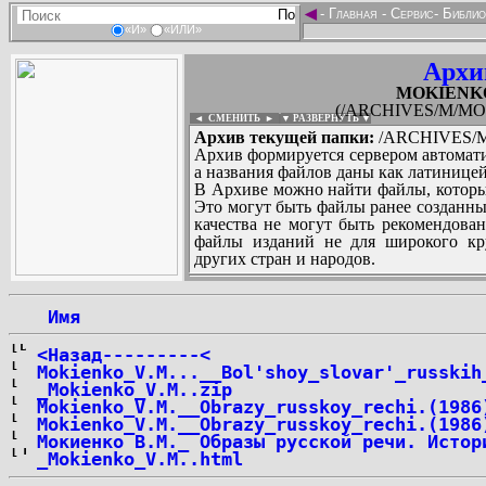
◄
-
Главная
-
Сервис
-
Библио
«И»
«ИЛИ»
Архи
MOKIENKO_
(/ARCHIVES/M/MOK
◄ СМЕНИТЬ
►
|
▼ РАЗВЕРНУТЬ ▼
Архив текущей папки:
/ARCHIVES/M/
Архив формируется сервером автомати
а названия файлов даны как латиницей
В Архиве можно найти файлы, которы
Это могут быть файлы ранее созданны
качества не могут быть рекомендован
файлы изданий не для широкого кру
других стран и народов.
 Имя
...
<Назад---------<
Mokienko_V.M...__Bol'shoy_slovar'_russkih
_Mokienko_V.M..zip
Mokienko_V.M.__Obrazy_russkoy_rechi.(1986
Mokienko_V.M.__Obrazy_russkoy_rechi.(1986
Мокиенко В.М._ Образы русской речи. Истор
_Mokienko_V.M..html