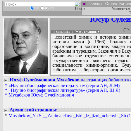
◄
-
Главная
-
Сервис
-
Библио
«И»
«ИЛИ»
Универсаль
Т
Юсуф Сулей
(13
◄ СМЕНИТЬ
►
|
▼ О СТРАНИЦЕ ▼
...советский химик и историк хими
истории науки (с 1966). Родился 
образование и воспитание, владел 
арабским и турецким. Закончил в Баку
биологическое отделение естественн
государственного высшего педаг
специальности химик-органик. Буд
лаборантом лаборатории органичес
института. По окончании вуза стал
Кафедры органической химии Азерба
Юсуф Сулейманович Мусабеков
на страницах библиотеки
►
1939 г. был призван в ряды Красно
*
«Научно-биографическая литература» (серия АН, Л-М)
Вадим Ершов...
инженера-капитана. Большую часть
*
«Научно-биографическая литература» (серия АН, Ш-Я)
...
при Санэпидемиологической лабора
*
Мусабеков Юсуф Сулейманович
которой руководил в 1941-1944 гг. Бу
СПИСОК НЕКОТОРЫХ ОЦИФРОВА
разработал оригинальный способ
...
иодометрический метод определени
Архив этой страницы:
►
сухой спирт. За свои работы Ю.С. М
*
Musabekov_Yu.S.__Zanimatel'nye_istrii_iz_jizni_uchenyh._Sb.(19
Участвовал в боях под Москвой, Смо
звезды», медалью «За оборону Москв
Отечественной Войне 1941-45 гг.» 
научным сотрудником в Азербайджанс